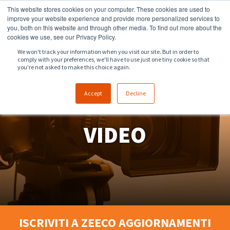
This website stores cookies on your computer. These cookies are used to
918.258.8551
sales@zeeco.com
improve your website experience and provide more personalized services to
you, both on this website and through other media. To find out more about the
CONTATTI
cookies we use, see our Privacy Policy.
We won't track your information when you visit our site. But in order to
comply with your preferences, we'll have to use just one tiny cookie so that
you're not asked to make this choice again.
Accept
Decline
VIDEO
ISCRIVITI A ZEECO AGGIORNAMENTI