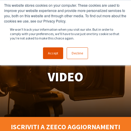
This website stores cookies on your computer. These cookies are used to
918.258.8551
sales@zeeco.com
improve your website experience and provide more personalized services to
you, both on this website and through other media. To find out more about the
CONTATTI
cookies we use, see our Privacy Policy.
We won't track your information when you visit our site. But in order to
comply with your preferences, we'll have to use just one tiny cookie so that
you're not asked to make this choice again.
Accept
Decline
VIDEO
ISCRIVITI A ZEECO AGGIORNAMENTI