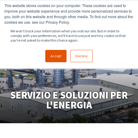
This website stores cookies on your computer. These cookies are used to
918.258.8551
sales@zeeco.com
improve your website experience and provide more personalized services to
you, both on this website and through other media. To find out more about the
CONTATTI
cookies we use, see our Privacy Policy.
We won't track your information when you visit our site. But in order to
comply with your preferences, we'll have to use just one tiny cookie so that
you're not asked to make this choice again.
Accept
Decline
SERVIZIO E SOLUZIONI PER
L'ENERGIA