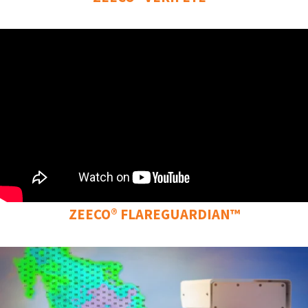
ZEECO® FLAREGUARDIAN™