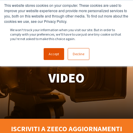
This website stores cookies on your computer. These cookies are used to
918.258.8551
sales@zeeco.com
improve your website experience and provide more personalized services to
you, both on this website and through other media. To find out more about the
CONTATTI
cookies we use, see our Privacy Policy.
We won't track your information when you visit our site. But in order to
comply with your preferences, we'll have to use just one tiny cookie so that
you're not asked to make this choice again.
Accept
Decline
VIDEO
ISCRIVITI A ZEECO AGGIORNAMENTI