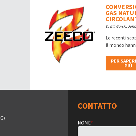
CONVERSI
GAS NATUR
CIRCOLANTI
Di Bill Gurski, Jo
Le recenti scop
il mondo hann
PER SAPER
PIÙ
CONTATTO
G)
NOME
*