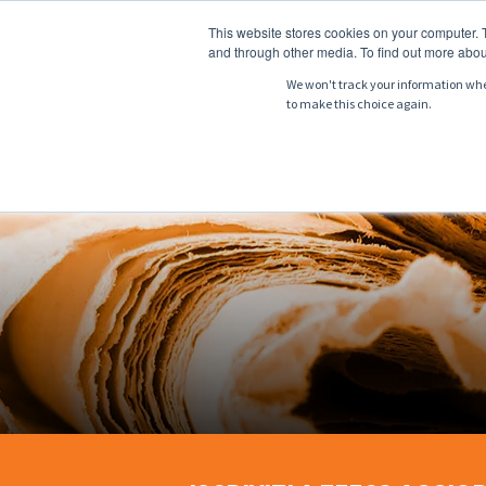
This website stores cookies on your computer. 
and through other media. To find out more abou
We won't track your information when 
to make this choice again.
CHI SIAMO
PRO