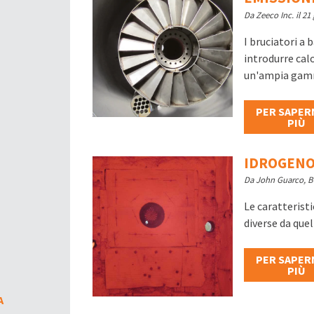
Da Zeeco Inc. il 21
I bruciatori a 
introdurre calo
un'ampia gamm
PER SAPER
PIÙ
IDROGENO
Da John Guarco, Bo
Le caratterist
diverse da quel
PER SAPER
PIÙ
A