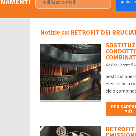
ORNAMENTI
Notizie su: RETROFIT DEI BRUCI
SOSTITUZI
CONDOTTO
COMBINA
Da Dan Cooper il 2
Sostituzione d
elettriche a c
ciclo combinat
PER SAPER
PIÙ
RETROFIT 
EMISSIONE