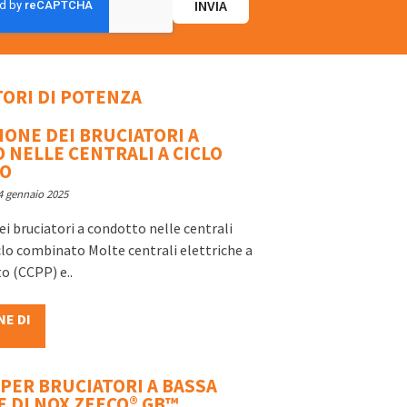
ATORI DI POTENZA
ONE DEI BRUCIATORI A
 NELLE CENTRALI A CICLO
TO
4 gennaio 2025
ei bruciatori a condotto nelle centrali
iclo combinato Molte centrali elettriche a
o (CCPP) e..
NE DI
PER BRUCIATORI A BASSA
 DI NOX ZEECO® GB™