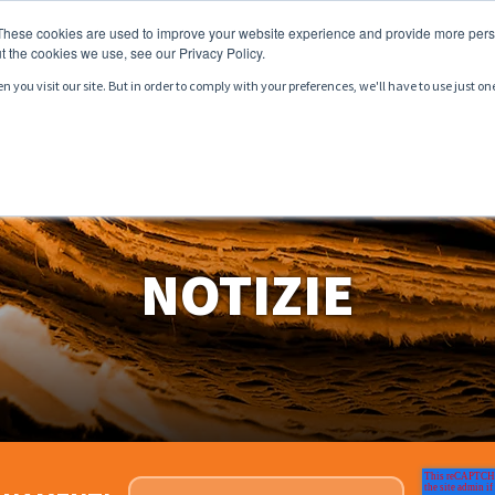
These cookies are used to improve your website experience and provide more perso
t the cookies we use, see our Privacy Policy.
you visit our site. But in order to comply with your preferences, we'll have to use just on
DOTTI
SERVIZI
MERCATI
RISORSE
NOTIZIE