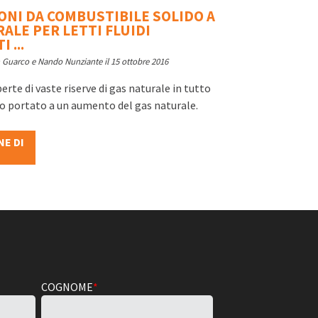
ONI DA COMBUSTIBILE SOLIDO A
ALE PER LETTI FLUIDI
 ...
hn Guarco e Nando Nunziante il 15 ottobre 2016
erte di vaste riserve di gas naturale in tutto
o portato a un aumento del gas naturale.
NE DI
COGNOME
*