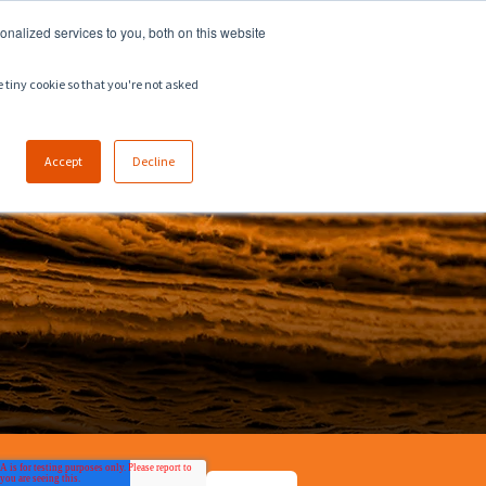
918.258.8551
sales@zeeco.com
nalized services to you, both on this website
LAVORA CON NOI
CONTATTI
e tiny cookie so that you're not asked
Accept
Decline