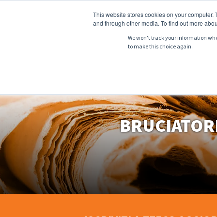
This website stores cookies on your computer. 
and through other media. To find out more abou
We won't track your information when 
to make this choice again.
CHI SIAMO
PRO
BRUCIATORI