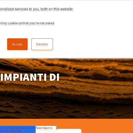
918.258.8551
sales@zeeco.com
nalized services to you, both on this website
LAVORA CON NOI
CONTATTI
e tiny cookie so that you're not asked
Accept
Decline
IMPIANTI DI