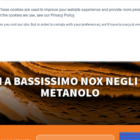
These cookies are used to improve your website experience and provide more perso
t the cookies we use, see our Privacy Policy.
you visit our site. But in order to comply with your preferences, we'll have to use just on
DOTTI
SERVIZI
MERCATI
RISORSE
 A BASSISSIMO NOX NEGLI 
METANOLO