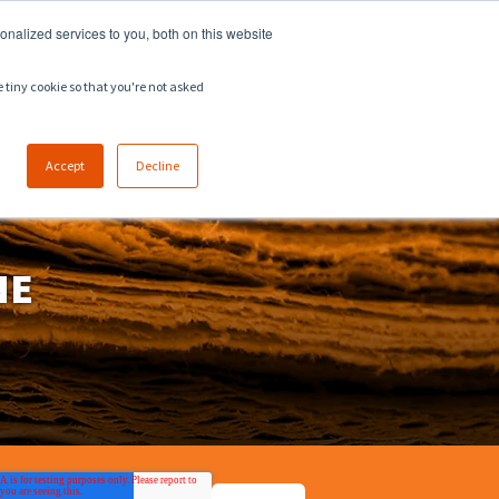
918.258.8551
sales@zeeco.com
nalized services to you, both on this website
LAVORA CON NOI
CONTATTI
e tiny cookie so that you're not asked
Accept
Decline
NE