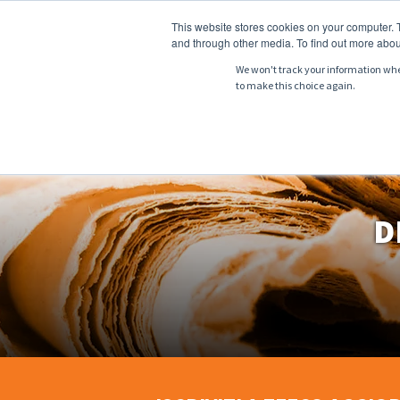
This website stores cookies on your computer. 
and through other media. To find out more abou
We won't track your information when 
to make this choice again.
CHI SIAMO
PRO
D