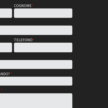
COGNOME
*
TELEFONO
*
TANDO?
*
?
*