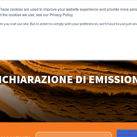
These cookies are used to improve your website experience and provide more perso
t the cookies we use, see our Privacy Policy.
you visit our site. But in order to comply with your preferences, we'll have to use just on
DOTTI
SERVIZI
MERCATI
RISORSE
ICHIARAZIONE DI EMISSIO