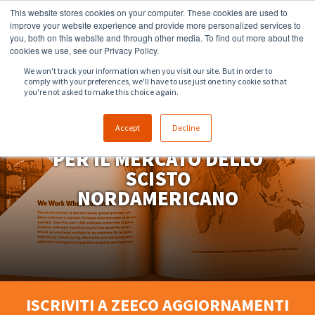
This website stores cookies on your computer. These cookies are used to
918.258.8551
sales@zeeco.com
improve your website experience and provide more personalized services to
you, both on this website and through other media. To find out more about the
CONTATTI
cookies we use, see our Privacy Policy.
We won't track your information when you visit our site. But in order to
comply with your preferences, we'll have to use just one tiny cookie so that
you're not asked to make this choice again.
Accept
Decline
PRODOTTI E SOLUZIONI
PER IL MERCATO DELLO
SCISTO
NORDAMERICANO
ISCRIVITI A ZEECO AGGIORNAMENTI